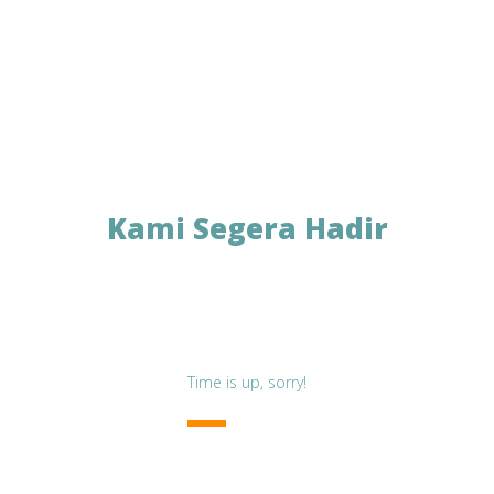
Kami Segera Hadir
nis Anda Meraih Sertifikasi ISO & SNI. Situs Web Kami Sedang D
Time is up, sorry!