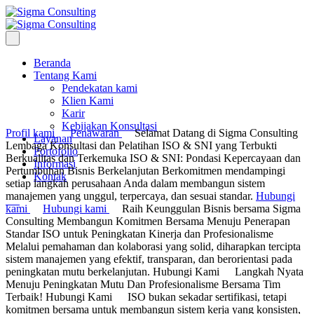
Beranda
Tentang Kami
Pendekatan kami
Klien Kami
Karir
Kebijakan Konsultasi
Profil kami
Penawaran
Selamat Datang di Sigma Consulting
Layanan
Lembaga Konsultasi dan Pelatihan ISO & SNI yang Terbukti
Portofolio
Berkualitas dan Terkemuka
ISO & SNI: Pondasi Kepercayaan dan
Informasi
Pertumbuhan Bisnis Berkelanjutan
Berkomitmen mendampingi
Kontak
setiap langkah perusahaan Anda dalam membangun sistem
manajemen yang unggul, terpercaya, dan sesuai standar.
Hubungi
kami
Hubungi kami
Raih Keunggulan Bisnis bersama Sigma
Consulting
Membangun Komitmen Bersama Menuju Penerapan
Standar ISO untuk Peningkatan Kinerja dan Profesionalisme
Melalui pemahaman dan kolaborasi yang solid, diharapkan tercipta
sistem manajemen yang efektif, transparan, dan berorientasi pada
peningkatan mutu berkelanjutan.
Hubungi Kami
Langkah Nyata
Menuju Peningkatan Mutu Dan Profesionalisme Bersama Tim
Terbaik!
Hubungi Kami
ISO bukan sekadar sertifikasi, tetapi
komitmen bersama untuk membangun sistem kerja yang konsisten,