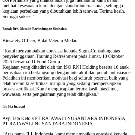
GAP Analisis yang dilaksanakan juga membantu kami dalam
melihat kesesuaian kami dengan standar internasional, sehingga
kegiatan perbaikan yang dibutuhkan lebih terawat. Terima kasih.
Semoga sukses.”
Bapak Drh. Mesakh Parlindungan Simbolon
Biosafety Officer, Balai Veteran Medan
“Kami menyampaikan apresiasi kepada SigmaConsulting atas
penyelenggaraan Training Refreshment pada Jumat, 10 Oktober
2025 bersama ID Food Group.
Kegiatan yang dihadiri oleh tim ISO RNI Holding beserta 16 anak
perusahaan ini berlangsung dengan interaktif dan penuh antusiasme.
Pelatihan ini memberikan motivasi bagi seluruh peserta, baik yang
telah memiliki sertifikasi maupun yang sedang mempersiapkan
proses sertifikasi. Kami mengucapkan terima kasih atas ilmu,
wawasan, serta pengalaman yang telah dibagikan.”
Ibu Ida Inawati
Avp Tata Kelola PT RAJAWALI NUSANTARA INDONESIA,
PT RAJAWALI NUSANTARA INDONESIA
“Atas nama JLL Indonesia, kami menyampaikan apresiasi kepada