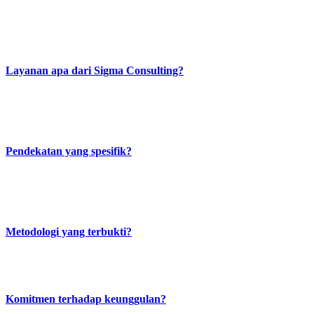
Pertanyaan Umum tentang
Sigma Consulting
Layanan apa dari Sigma Consulting?
Kami menyediakan konsultasi sistem manajemen ISO, dengan tim
konsultan dan pelatih yang profesional bersertifikat dan memiliki
pengalaman luas di berbagai industri.
Pendekatan yang spesifik?
Kami tidak percaya pada prinsip “satu solusi untuk semua”,
melainkan semua layanan terbaik kami akan disesuaikan dengan
kebutuhan unik klien.
Metodologi yang terbukti?
Kami menggunakan metodologi yang telah teruji dan terbukti efektif
dalam mencapai sertifikasi dan meningkatkan kinerja bisnis.
Komitmen terhadap keunggulan?