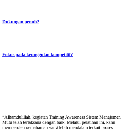
Kami berdedikasi untuk memberikan hasil terbaik dan membantu
klien mencapai keunggulan berkelanjutan.
Dukungan penuh?
Kami menyediakan dukungan komprehensif dari awal hingga akhir,
memastikan klien merasa nyaman dan percaya diri untuk
berkembang.
Fokus pada keunggulan kompetitif?
Kami tidak hanya membantu klien memperoleh sertifikasi, tetapi
juga memastikan sistem manajemen mereka memberikan nilai
tambah nyata bagi operasi dan keuntungan perusahaan.
Dampak Nyata dari Kinerja
Profesional Kami
“Alhamdulillah, kegiatan Training Awareness Sistem Manajemen
Mutu telah terlaksana dengan baik. Melalui pelatihan ini, kami
memperoleh pemahaman yang lebih mendalam terkait proses