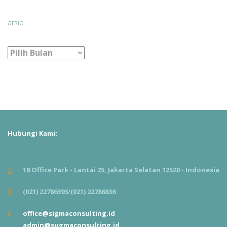
arsip
arsip
Hubungi Kami:
18 Office Park - Lantai 25, Jakarta Selatan 12520 - Indonesia
(021) 22786393/(021) 22786836
office@sigmaconsulting.id
admin@sugmaconsulting.id