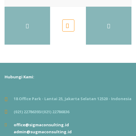
Hubungi Kami:
18 Office Park - Lantai 25, Jakarta Selatan 12520 - Indonesia
(021) 22786393/(021) 22786836
office@sigmaconsulting.id
admin@sugmaconsulting.id