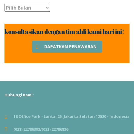
arsip
konsultasikan dengan tim ahli kami hari ini!
DAPATKAN PENAWARAN
Hubungi Kami:
18 Office Park - Lantai 25, Jakarta Selatan 12520 - Indonesia
(021) 22786393/(021) 22786836