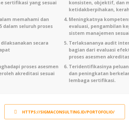
 sertifikasi yang sesuai
konsisten, objektif, dan
ketidakberpihakan, keraha
 dalam memahami dan
Meningkatnya kompetensi
5 dalam seluruh proses
evaluasi, pengambilan ke
sistem manajemen sesuai 
i dilaksanakan secara
Terlaksananya audit inte
dapat
bagian dari evaluasi efe
proses asesmen akreditas
nghadapi proses asesmen
Teridentifikasinya pelua
roleh akreditasi sesuai
dan peningkatan berkela
lembaga sertifikasi.
HTTPS://SIGMACONSULTING.ID/PORTOFOLIO/