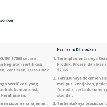
ISO 17065
Hasil yang Diharapkan
SO/IEC 17065
secara
Terimplementasinya Sist
n kegiatan sertifikasi
Produk, Proses, dan Jasa
n, konsisten, serta tidak
17065
.
Tersusunnya dokumen si
a sertifikasi yang
meliputi kebijakan, pedom
terkait kompetensi,
formulir, serta dokumen 
 kerahasiaan.
standar.
men sistem manajemen,
Terbentuknya proses sert